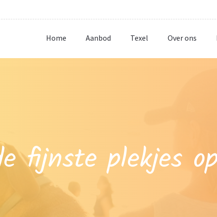
Home
Aanbod
Texel
Over ons
e fijnste plekjes o