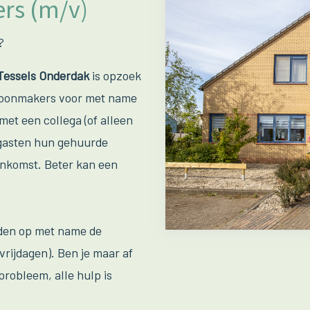
rs (m/v)
?
Tessels Onderdak
is opzoek
choonmakers voor met name
et een collega (of alleen
at gasten hun gehuurde
ankomst. Beter kan een
den op met name de
vrijdagen). Ben je maar af
probleem, alle hulp is