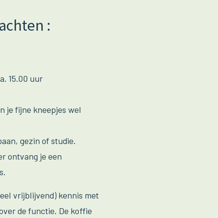
achten :
ca. 15.00 uur
n je fijne kneepjes wel
aan, gezin of studie.
er ontvang je een
s.
l vrijblijvend) kennis met
ver de functie. De koffie