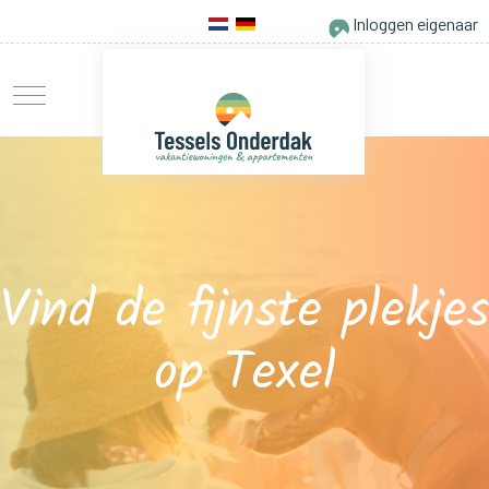
Inloggen eigenaar
Vind de fijnste plekjes
op Texel